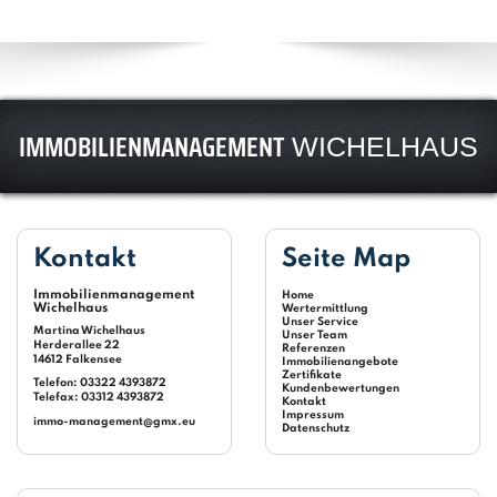
IMMOBILIENMANAGEMENT
WICHELHAUS
Kontakt
Seite Map
Immobilienmanagement
Home
Wichelhaus
Wertermittlung
Unser Service
Martina Wichelhaus
Unser Team
Herderallee 22
Referenzen
14612 Falkensee
Immobilienangebote
Zertifikate
Telefon: 03322 4393872
Kundenbewertungen
Telefax: 03312 4393872
Kontakt
Impressum
immo-management@gmx.eu
Datenschutz