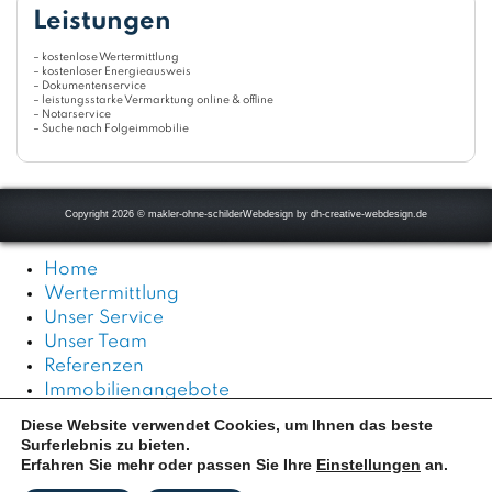
Leistungen
– kostenlose Wertermittlung
– kostenloser Energieausweis
– Dokumentenservice
– leistungsstarke Vermarktung online & offline
– Notarservice
– Suche nach Folgeimmobilie
Copyright 2026 © makler-ohne-schilder
Webdesign by
dh-creative-webdesign.de
Home
Wertermittlung
Unser Service
Unser Team
Referenzen
Immobilienangebote
Zertifikate
Diese Website verwendet Cookies, um Ihnen das beste
Kundenbewertungen
Surferlebnis zu bieten.
Kontakt
Erfahren Sie mehr oder passen Sie Ihre
Einstellungen
an.
Datenschutz