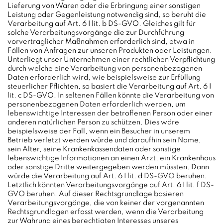
Lieferung von Waren oder die Erbringung einer sonstigen
Leistung oder Gegenleistung notwendig sind, so beruht die
Verarbeitung auf Art. 6 I lit. b DS-GVO. Gleiches gilt für
solche Verarbeitungsvorgänge die zur Durchführung
vorvertraglicher Maßnahmen erforderlich sind, etwa in
Fällen von Anfragen zur unseren Produkten oder Leistungen.
Unterliegt unser Unternehmen einer rechtlichen Verpflichtung
durch welche eine Verarbeitung von personenbezogenen
Daten erforderlich wird, wie beispielsweise zur Erfüllung
steuerlicher Pflichten, so basiert die Verarbeitung auf Art. 6 I
lit. c DS-GVO. In seltenen Fällen könnte die Verarbeitung von
personenbezogenen Daten erforderlich werden, um
lebenswichtige Interessen der betroffenen Person oder einer
anderen natürlichen Person zu schützen. Dies wäre
beispielsweise der Fall, wenn ein Besucher in unserem
Betrieb verletzt werden würde und daraufhin sein Name,
sein Alter, seine Krankenkassendaten oder sonstige
lebenswichtige Informationen an einen Arzt, ein Krankenhaus
oder sonstige Dritte weitergegeben werden müssten. Dann
würde die Verarbeitung auf Art. 6 I lit. d DS-GVO beruhen.
Letztlich könnten Verarbeitungsvorgänge auf Art. 6 I lit. f DS-
GVO beruhen. Auf dieser Rechtsgrundlage basieren
Verarbeitungsvorgänge, die von keiner der vorgenannten
Rechtsgrundlagen erfasst werden, wenn die Verarbeitung
zur Wahrung eines berechtigten Interesses unseres